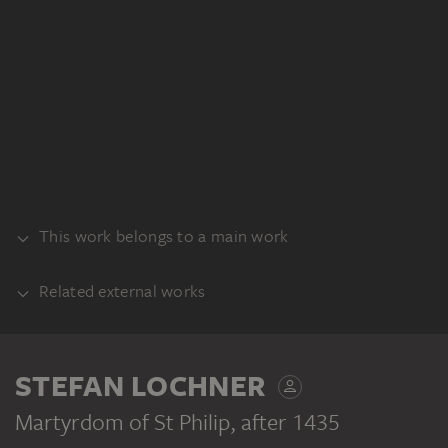
This work belongs to a main work
Related external works
ALTAR
PART
Stefan Lochner: Weltgericht
STEFAN LOCHNER
(wahrscheinlich zugehörige Mitteltafel),
nach 1435, Mischtechnik auf Eichenholz,
Martyrdom of St Philip
, after 1435
124 x 172 cm, Inv.-Nr. wrm 66, Wallraf-