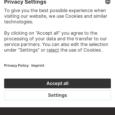
Do you have any suggestions, questions or information
about this work?
WRITE US
PERMALINK
staedelmuseum.de/go/ds/15674z
LAST UPDATE
14.07.2026