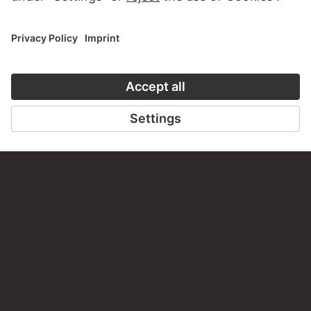
CONTACT
Do you have any suggestions, questions or information
about this work?
WRITE US
PERMALINK
staedelmuseum.de/go/ds/bib2472x71a