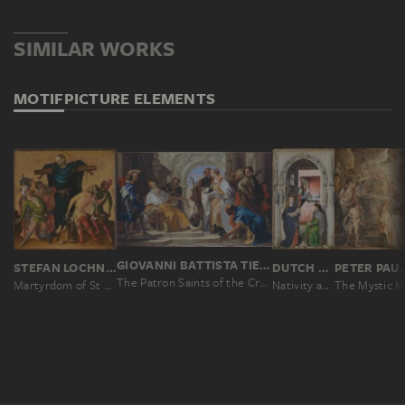
SIMILAR WORKS
MOTIF
PICTURE ELEMENTS
GIOVANNI BATTISTA TIEPOLO
STEFAN LOCHNER
DUTCH MASTER AROUND 1510, NACH ROGIER VAN DER WEYDEN
PETER PA
The Patron Saints of the Crotta Family
Martyrdom of St Philip
Nativity and Naming of St. John the Baptist