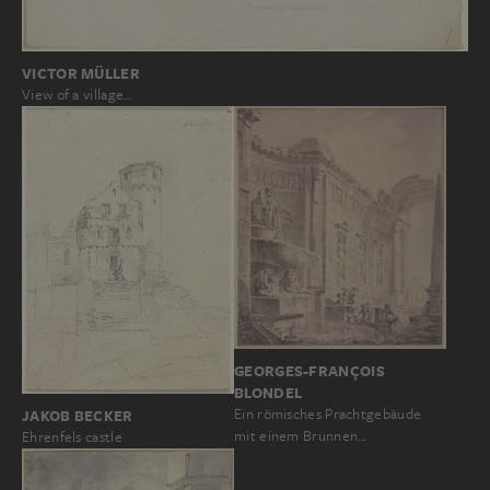
VICTOR MÜLLER
View of a village…
GEORGES-FRANÇOIS
BLONDEL
Ein römisches Prachtgebäude
JAKOB BECKER
mit einem Brunnen…
Ehrenfels castle