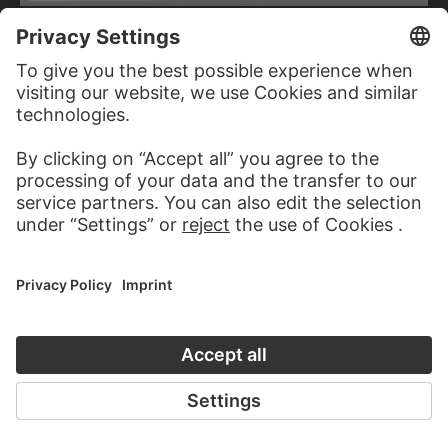
CARL FRIEDRICH MYLIUS
Gelnhausen: Imperial Palace with a view of the Church of St Mary
CARL BLECHEN
Gothic church ruins with two
women
JEAN LAURENT LEGEAY
Funerary monument with
triumphal arch