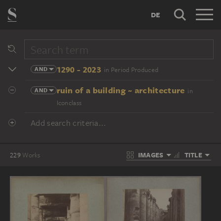
DE
1290 - 2023
AND
in Period Produced
ruin of a building ~ architecture
AND
in
Iconclass
Add search criteria...
IMAGES
TITLE
229
Works