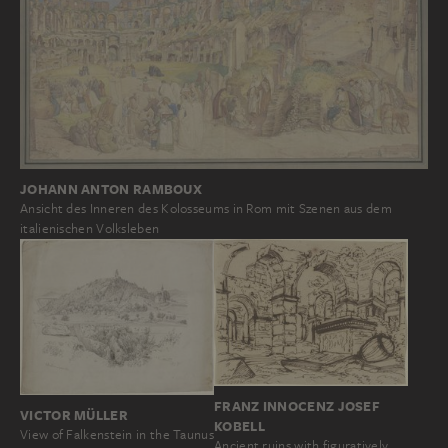
JOHANN ANTON RAMBOUX
Ansicht des Inneren des Kolosseums in Rom mit Szenen aus dem
italienischen Volksleben
FRANZ INNOCENZ JOSEF
VICTOR MÜLLER
KOBELL
View of Falkenstein in the Taunus
Ancient ruins with figuratively