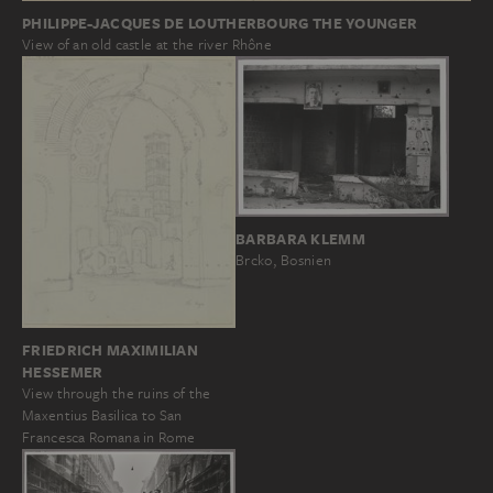
PHILIPPE-JACQUES DE LOUTHERBOURG THE YOUNGER
View of an old castle at the river Rhône
BARBARA KLEMM
Brcko, Bosnien
FRIEDRICH MAXIMILIAN
HESSEMER
View through the ruins of the
Maxentius Basilica to San
Francesca Romana in Rome