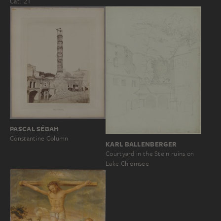
Cat. 21
PASCAL SÉBAH
Constantine Column
KARL BALLENBERGER
Courtyard in the Stein ruins on
Lake Chiemsee