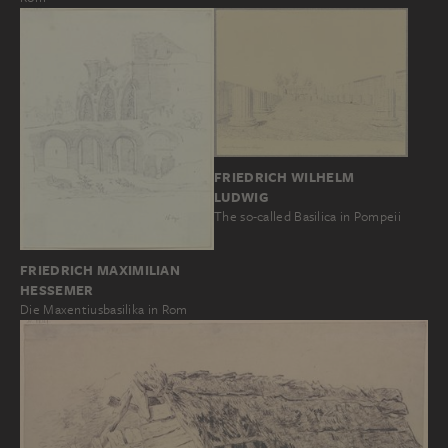
FRIEDRICH WILHELM
LUDWIG
The so-called Basilica in Pompeii
FRIEDRICH MAXIMILIAN
HESSEMER
Die Maxentiusbasilika in Rom