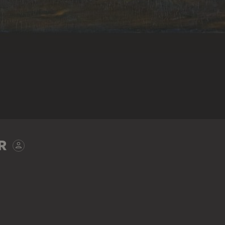
R
VICTOR MÜLLER
Liegender weiblicher Akt ("Waldnymphe")