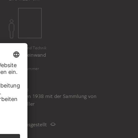
Material und Technik
Öl auf Leinwand
Inventarnummer
SG 658
Erwerbung
Erworben 1938 mit der Sammlung von
Lulu Müller
Status
Nicht ausgestellt