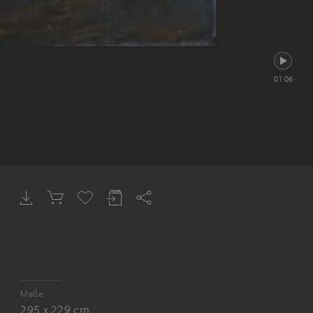
01:06
Maße
295 x 229 cm