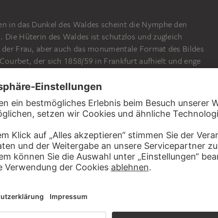
g (Venus und Amor?)
en in das Dunkel des Waldes scheint die Nymphe den
. Die Hüterin des Waldes ist schutzlos und zugleich
e der Frau, aber auch das monumentale Format des Bildes
Courbet, der sich 1858/59 in Frankfurt aufhielt und enge
Die von Zeitgenossen als unsittlich empfundene Darstellung
e Kontroversen aus. Dennoch war es Müllers am häufigsten
t als sein Hauptwerk.
01:06