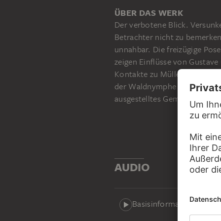
VICTOR MÜLLER
Kopf der "Waldnymphe"
ÜBER DAS WERK
Liegender weiblicher Akt mit bogenschießendem Jünglin
Der verbotene Blick. Versunk
Betrachter nicht zu bemerken
unnahbar. Die freizügige Pos
zeigen Einflüsse von Gustave 
Kontakte zu Müller pflegte. 
der Waldnymphe löste heftig
ausgestelltes Gemälde und gil
AUDIO
Basisinformationen