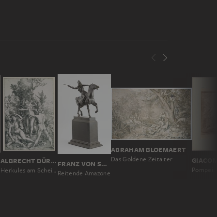
ABRAHAM BLOEMAERT
Das Goldene Zeitalter
GIACOM
ALBRECHT DÜRER
FRANZ VON STUCK
Herkules am Scheideweg (Die Eifersucht; Der große Satyr)
is
Reitende Amazone