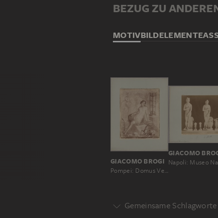
BEZUG ZU ANDERE
MOTIV
BILDELEMENTE
AS
GIACOMO BRO
GIACOMO BROGI
Pompei: Domus Vettiorum, Affresco rappresentante Ciparisso, No. 11205
Gemeinsame Schlagworte 