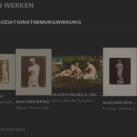
N WERKEN
SOZIATION
STIMMUNG
WIRKUNG
JACOPO PALMA IL VECCHIO
GI
Zwei ruhende Nymphen
GIACOMO BROGI
Napoli: Museo Nazionale, Veneri che hanno simiglianza con quella Medicea, No. 5429
GIACOMO BROGI; ZUGESCHRIEBEN
Napoli: Museo Nazionale, Psiche, bellissima scultura greca (Capua), No. 5103
Firenze: Venere de'Medici, celebre lavoro greco di Cleomene, Galleria Uffizi, No. 3150 b
einblenden