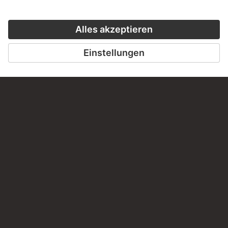
CLOSE UP
BESUCHEN S
STÄDEL M
ZU CLOSE UP
ZUR WEBSEIT
KONTAKT
Haben Sie Anregungen, Fragen oder Informationen zu
diesem Werk?
SCHREIBEN SIE UNS