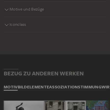
Motive und Bezüge
Iconclass
BEZUG ZU ANDEREN WERKEN
MOTIV
BILDELEMENTE
ASSOZIATION
STIMMUNG
WI