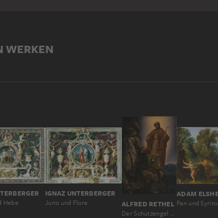
N WERKEN
NTERBERGER
IGNAZ UNTERBERGER
d Hebe
Juno und Flora
Pan und Syrin
ALFRED RETHEL
Der Schutzengel rettet Kaiser Maximilian aus der Martinswand