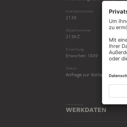
Inventarnummer
2139
Objektnummer
2139 Z
Erwerbung
Erworben 1849
Status
Anfrage zur Vorlage im Stud
WERKDATEN