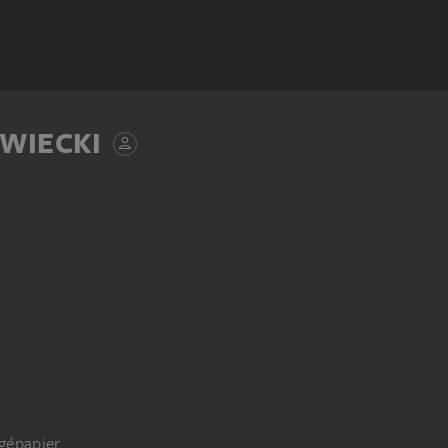
WIECKI
rgépapier