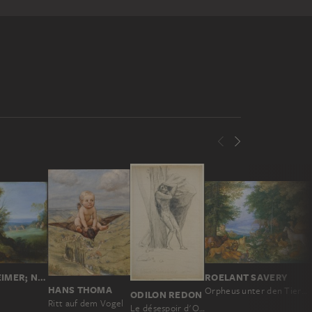
ADAM ELSHEIMER; NACHFOLGE
ROELANT SAVERY
HANS THOMA
x
Orpheus unter den Tieren
ODILON REDON
Ritt auf dem Vogel
Le désespoir d'Orphée