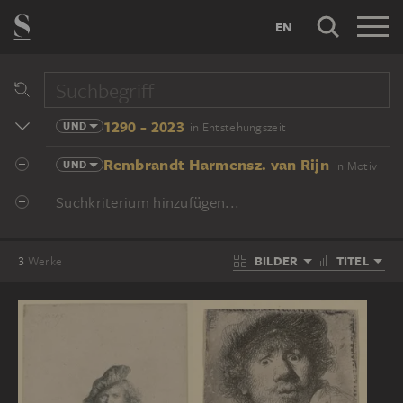
EN
1290 - 2023
UND
in Entstehungszeit
Rembrandt Harmensz. van Rijn
UND
in Motiv
Suchkriterium hinzufügen...
BILDER
TITEL
3
Werke