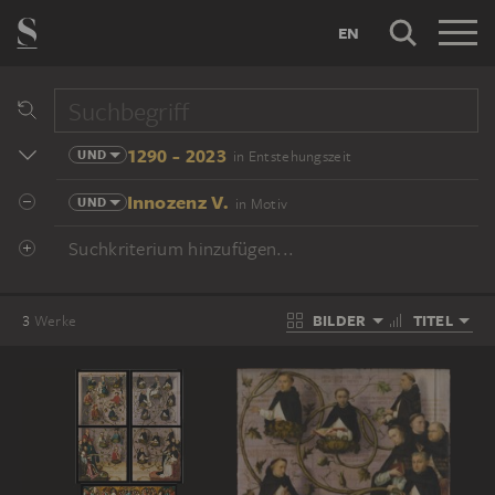
EN
1290 - 2023
UND
in Entstehungszeit
Innozenz V.
UND
in Motiv
Suchkriterium hinzufügen...
BILDER
TITEL
3
Werke