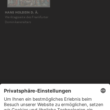
HANS HOLBEIN D. Ä.
Werktagsseite des Frankfurter
Dominikaneraltars