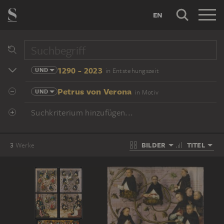
EN
1290 - 2023
UND
in Entstehungszeit
Petrus von Verona
UND
in Motiv
Suchkriterium hinzufügen...
BILDER
TITEL
3
Werke