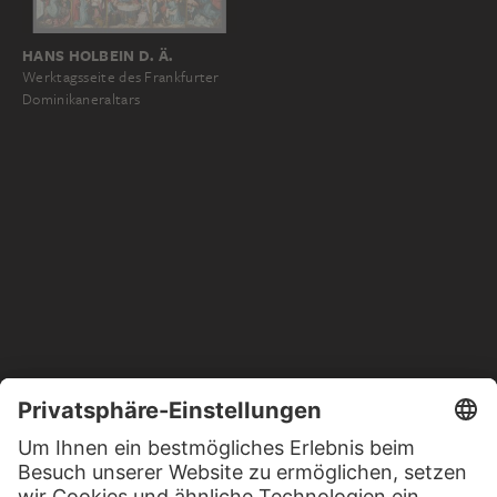
HANS HOLBEIN D. Ä.
Werktagsseite des Frankfurter
Dominikaneraltars