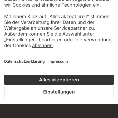
REMBRANDT HARMENSZ.
VAN RIJN; SCHULE
Zwei Männer im Gespräch