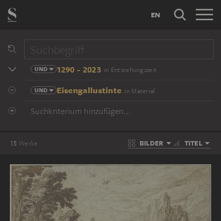
EN
1290 - 2023
UND
in Entstehungszeit
Eisengallustinte
UND
in Material
Suchkriterium hinzufügen...
BILDER
TITEL
15
Werke