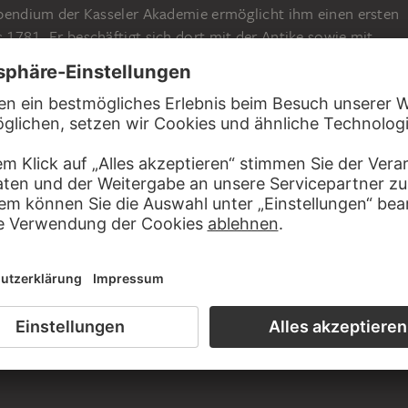
tipendium der Kasseler Akademie ermöglicht ihm einen ersten
s 1781. Er beschäftigt sich dort mit der Antike sowie mit
ühen italienischen Malerei. Ab 1781 lebt er zwischenzeitlich
er zweiten Italienreise, wo er sich v. a. der Historienmalerei
1783 auf. In Rom lernt er 1786 Johann Wolfgang von Goethe
WEITERLESEN
ebt sogar anfangs in seiner Wohnung. Die folgenden Monate
n sie gemeinsam in Rom und Neapel. Nach zahlreichen Studien
Porträt "Goethe in der Campagna". 1789 wird Tischbein zum
hönen Künste in Neapel ernannt. 1799 verlässt Tischbein
urg nieder. Ab 1808 ist er Hofmaler in Eutin, wo er 1829
T JOHANN HEINRICH WILHELM
BINDUNG STEHEN
Großvater
Onkel