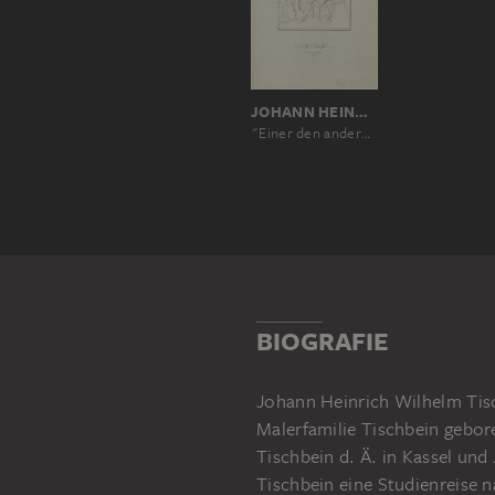
JOHANN HEINRICH WILHELM TISCHBEIN
"Einer den anderen gemalt." Der Künstler mit seinem Bruder Heinrich Jacob Tischbein im Atelier
BIOGRAFIE
Johann Heinrich Wilhelm Tisc
Malerfamilie Tischbein gebor
Tischbein d. Ä. in Kassel un
Tischbein eine Studienreise n