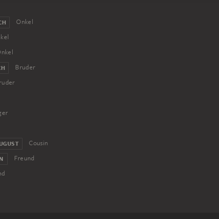
Onkel
CH
kel
nkel
Bruder
CH
ruder
ger
Cousin
AUGUST
Freund
N
nd