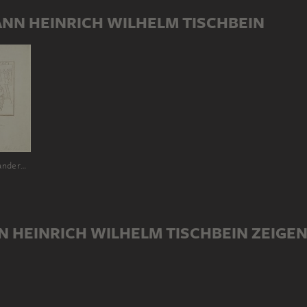
NN HEINRICH WILHELM TISCHBEIN
"Einer den anderen gemalt." Der Künstler mit seinem Bruder Heinrich Jacob Tischbein im Atelier
N HEINRICH WILHELM TISCHBEIN ZEIGE