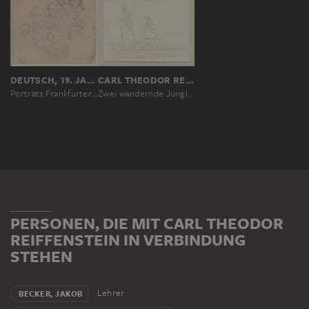
DEUTSCH, 19. JAHRHUNDERT
CARL THEODOR REIFFENSTEIN
Porträts Frankfurter Künstler aus dem Städelschen Institut
Zwei wandernde Jünglinge, eilends nach links (der Künstler und ein Begleiter auf dem Weg zwischen Münster bei Dieburg und Unterliederbach bei Frankfurt)
PERSONEN, DIE MIT CARL THEODOR
REIFFENSTEIN IN VERBINDUNG
STEHEN
Lehrer
BECKER, JAKOB