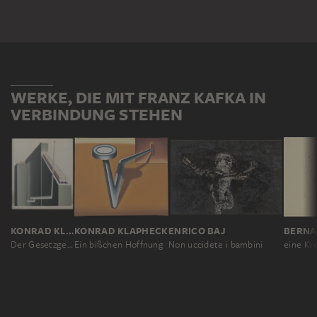
WERKE, DIE MIT FRANZ KAFKA IN
VERBINDUNG STEHEN
ENRICO BAJ
KONRAD KLAPHECK
KONRAD KLAPHECK
BERNA
Non uccidete i bambini
Der Gesetzgeber
Ein bißchen Hoffnung
eine Kr