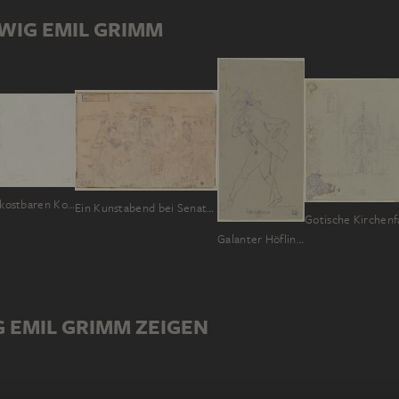
WIG EMIL GRIMM
Drei Damen in kostbaren Kostümen
Ein Kunstabend bei Senator Franz Brentano
Galanter Höfling mit Zopf
G EMIL GRIMM ZEIGEN