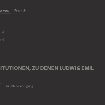
Freundin
NA VON
und
und
ITUTIONEN, ZU DENEN LUDWIG EMIL
Künstlervereinigung
E