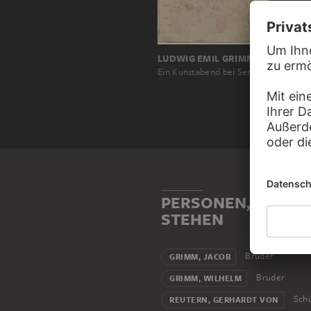
LUDWIG EMIL GRIMM
Ein Kunstabend bei Senator Franz Brentano
PERSONEN, DIE MI
STEHEN
Bruder
GRIMM, JACOB
Bruder
GRIMM, WILHELM
Schü
REUTERN, GERHARDT VON