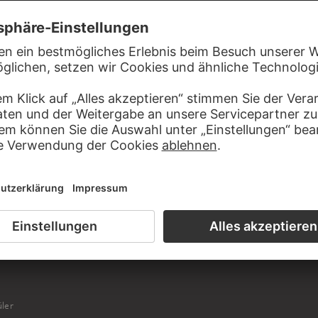
T LUDWIG EMIL GRIMM IN VERBINDUNG
ler