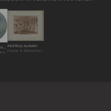
FRATELLI ALINARI
PIERRE-PAUL PRUD'HON
Firenze: R. Galleria Pitti, Interno della sala di Saturno, No. 1375
La Sagesse et la Vérité descendent sur la terre et les ténèbres qui la couvrent se dissipent à leur approche