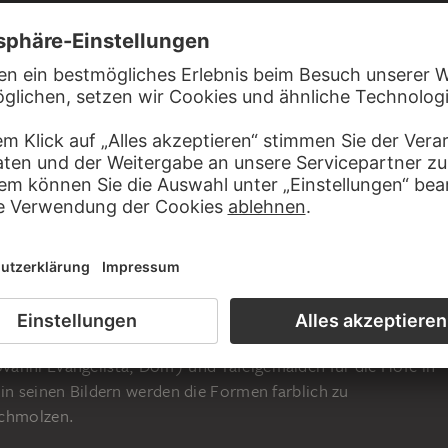
gio (Correggio, bei Reggio Emilia, um 1489-1534 Correggio),
et, aber durch Reisen (?) mit Werken Mantegnas und
 seit 1519 in Parma, wo er bis 1530 an großen
vanni Evangelista; Dom) und Tafelgemälden für die Höfe in
in seinen Bildern werden die Formen farblich zu
schmolzen.