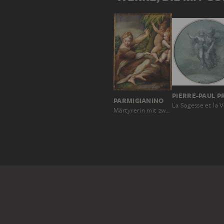
PARMIGIANINO
Märtyrerin mit zwei Engelsknaben (Die heilige Katharina von Alexandrien?)