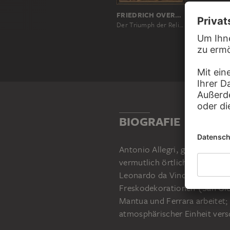
FRIEDRICH OVERBECK
Der Triumph der Religion in den Künsten
BIOGRAFIE
Antonio Allegri, gen. Correg
vermutlich örtlich ausgebild
Leonardo da Vincis vertraut,
Freskodekorationen (San Gio
Mantua und Ferrara arbeitet; 
atmosphärischer Einheit ver