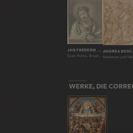
JAN FREDERIK SCHIERECKE, NACH CORREGGIO
ANDREA BO
Ecce Homo, Brustbild, Ego pro te pro me
WERKE, DIE CORRE