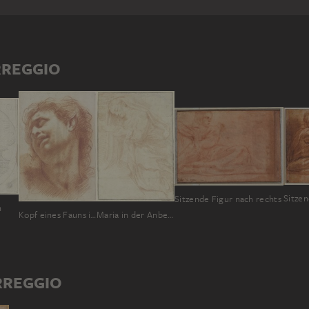
RREGGIO
Sitzende Figur nach rechts
n
Kopf eines Fauns in Untersicht
Maria in der Anbetung des Kindes (?)
RREGGIO