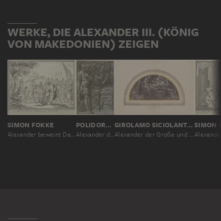
WERKE, DIE ALEXANDER III. (KÖNIG
VON MAKEDONIEN) ZEIGEN
SIMON FOKKE
POLIDORO DA CARAVAGGIO ?, NACH PERINO DEL VAGA
GIROLAMO SICIOLANTE ?
SIMON 
Alexander beweint Dareios
Alexander der Große mit vielen Personen bei zwei Altären stehend
Alexander der Große und sein Arzt Philippus