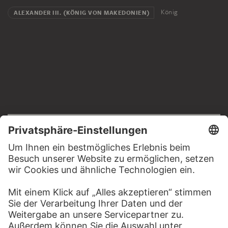
König
ALEXANDER III. (KÖNIG VON MAKEDONIEN)
RECHTLICHES
Impressum
Datenschutz
Copyright © 2026 Städel Museum
All rights reserved.
DIGITALE SAMMLUNG
Startseite
Werke