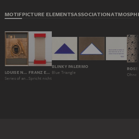
MOTIF
PICTURE ELEMENTS
ASSOCIATION
ATMOSPH
BLINKY PALERMO
ROSE
LOUISE NEVELSON
FRANZ ERHARD WALTHER
Blue Triangle
Ohne T
Series of an Unknown Cosmos XL
Spricht nicht