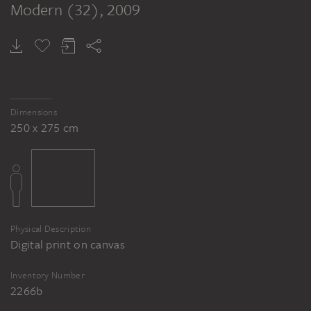
Modern (32)
, 2009
MICHAEL RIEDEL
Vier Vorschläge zur Veränderung von Modern (31-34)
Dimensions
250 x 275 cm
Physical Description
Digital print on canvas
Inventory Number
2266b