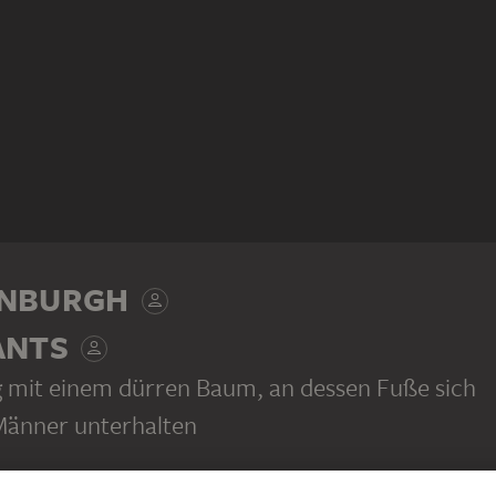
ENBURGH
ANTS
 mit einem dürren Baum, an dessen Fuße sich
Männer unterhalten