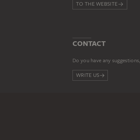
TO THE WEBSITE
CONTACT
Do you have any suggestions,
WRITE US
PERMALINK
staedelmuseum.de/go/ds/449