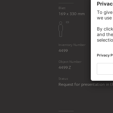
Blatt
169 x 330 mm
Inventory Number
4499
Object Number
4499 Z
Status
Request for presentation in 