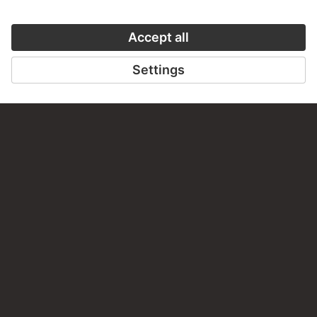
VISIT THE
STÄDEL MUSEUM
TO THE WEBSITE
CONTACT
Do you have any suggestions, questions or information
about this work?
WRITE US