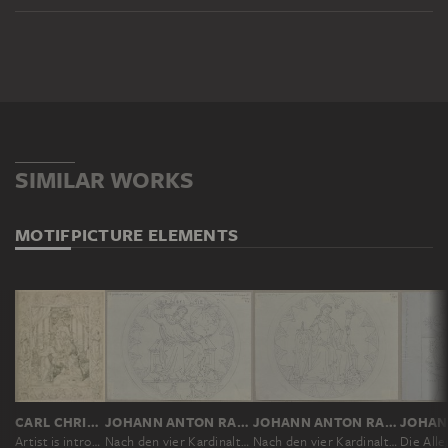
SIMILAR WORKS
MOTIF
PICTURE ELEMENTS
CARL CHRISTIAN VOGEL VON VOGELSTEIN
JOHANN ANTON RAMBOUX, NACH MARTINO DI BARTOLOMEO
JOHANN ANTON RAMBOUX, NACH MARTINO DI BARTOLOMEO
Artist is introduced to religion through art
Nach den vier Kardinaltugenden im Mosaikboden im Dom von Siena, Justitia darstellend
Nach den vier Kardinaltugenden im Mosaikboden im Dom von Siena, die Stärke darstellend