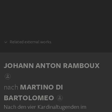
Related external works
REFERENCE
Martino di Bartolomeo: Prudenza /
JOHANN ANTON RAMBOUX
Klugheit, 1406, Mosaik. Cattedrale di
Santa Maria Assunta, Siena
nach
MARTINO DI
BARTOLOMEO
Nach den vier Kardinaltugenden im