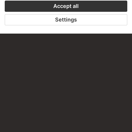
PERMALINK
staedelmuseum.de/go/ds/14417z
LAST UPDATE
14.07.2026
LEGAL INFO
Imprint
Privacy
Copyright © 2026 Städel Museum