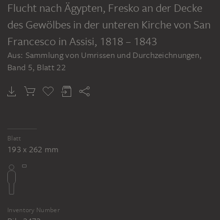
Flucht nach Ägypten, Fresko an der Decke
JOHANN ANTON RAMBOUX, NACH GIOTTO DI BONDONE; WORKSHOP
JOHANN ANTON RAMBOUX, NACH GIOVANNI DA MILANO
Die Geburt Jesu Christi, nach dem Fresko von Giotto di Bondone an der Decke des Gewölbes in der unteren Kirche von San Francesco in Assisi
Anbetung der heiligen drei Könige, Fresko an der Decke des Gewölbes in der unteren Kirche von San Francesco in Assisi
des Gewölbes in der unteren Kirche von San
Francesco in Assisi
, 1818 – 1843
Related external works
Aus: Sammlung von Umrissen und Durchzeichnungen,
Band 5, Blatt 22
REFERENCE
Giotto di Bondone: Flucht nach Ägypten,
Fresko. San Francesco, Unterkirche, Assisi
Blatt
193 x 262 mm
Inventory Number