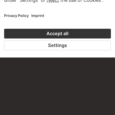
VISIT THE
STÄDEL MUSEUM
TO THE WEBSITE
CONTACT
Do you have any suggestions, questions or information
about this work?