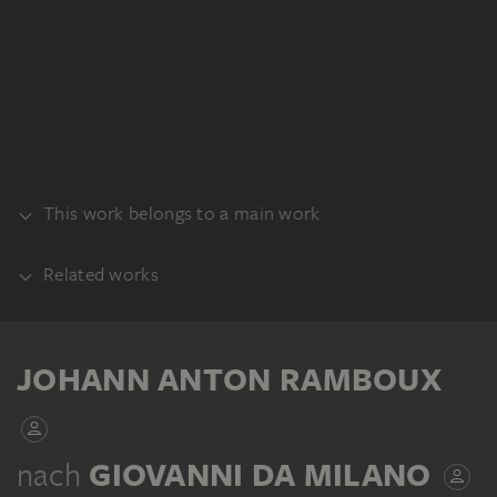
This work belongs to a main work
Related works
ALBUM
PART OF THE SAME WORK GROUP
JOHANN ANTON RAMBOUX
JOHANN ANTON RAMBOUX
nach
GIOVANNI DA MILANO
Sammlung von Umrissen und Durchzeichnungen, Band 5