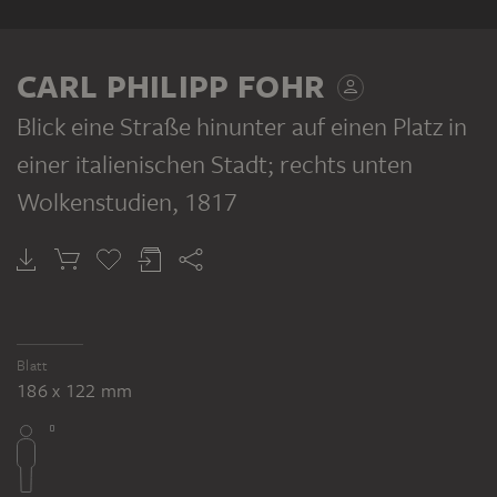
VERSO
CARL PHILIPP FOHR
Blick eine Straße hinunter auf einen Platz in
einer italienischen Stadt; rechts unten
Wolkenstudien
, 1817
CARL PHILIPP FOHR
Corner of an Italian house with balcony, fountain and bundles of firewood
Blatt
186 x 122 mm