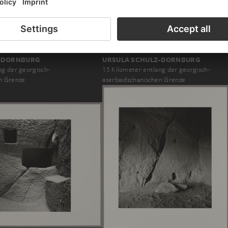
-DORNBURG
URSULA SCHULZ-DORNBURG
ng der georgisch-
15 Kilometer entlang der georgisch-
n Grenze
aserbaidschanischen Grenze