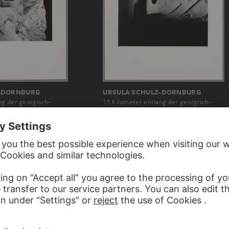
-DORNBURG
URSULA SCHULZ-DORNBURG
ng der georgisch-
15 Kilometer entlang der georgisch-
n Grenze
aserbaidschanischen Grenze