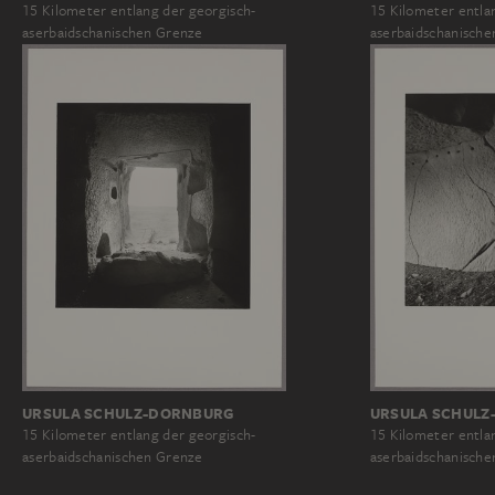
15 Kilometer entlang der georgisch-
15 Kilometer entla
aserbaidschanischen Grenze
aserbaidschanische
URSULA SCHULZ-DORNBURG
URSULA SCHULZ
15 Kilometer entlang der georgisch-
15 Kilometer entla
aserbaidschanischen Grenze
aserbaidschanische