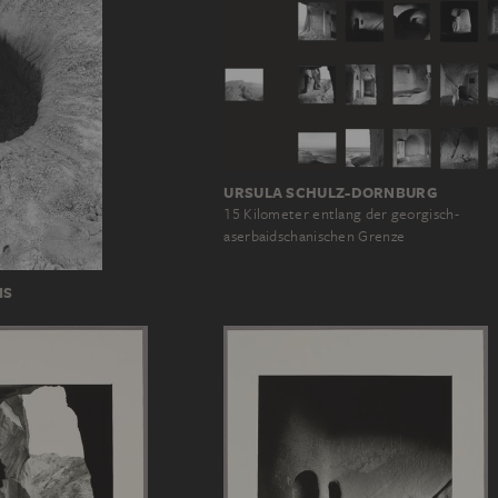
URSULA SCHULZ-DORNBURG
15 Kilometer entlang der georgisch-
aserbaidschanischen Grenze
IS