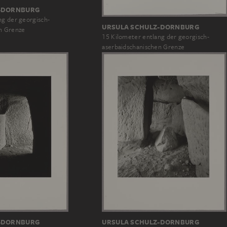
-DORNBURG
ng der georgisch-
URSULA SCHULZ-DORNBURG
n Grenze
15 Kilometer entlang der georgisch-
aserbaidschanischen Grenze
URSULA SCHULZ-DORNBURG
-DORNBURG