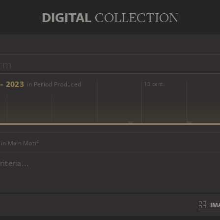
DIGITAL
COLLECTION
- 2023
in Period Produced
16 cent.
18 cent.
in Main Motif
iteria...
IM