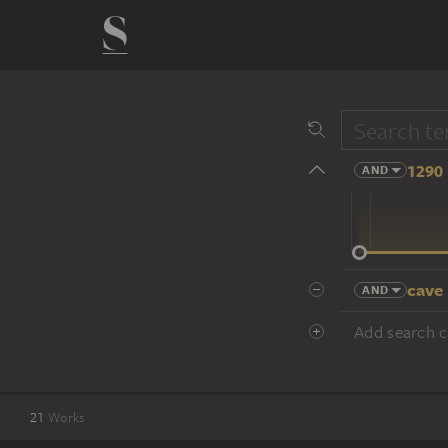
1290 
AND
14 cent.
cave
AND
Add search cr
21
Works