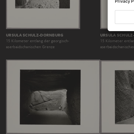
URSULA SCHULZ-DORNBURG
URSULA SCHULZ
15 Kilometer entlang der georgisch-
15 Kilometer entla
aserbaidschanischen Grenze
aserbaidschanische