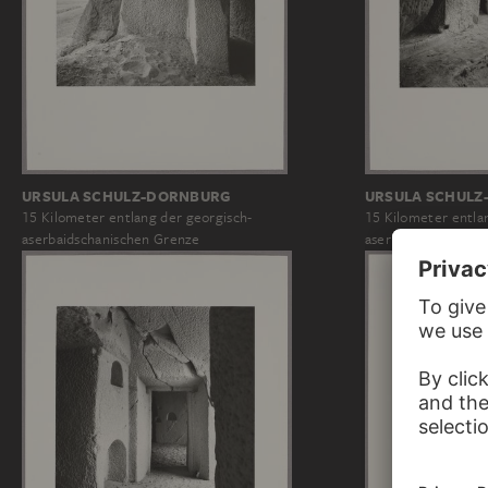
URSULA SCHULZ
URSULA SCHULZ-DORNBURG
15 Kilometer entla
15 Kilometer entlang der georgisch-
aserbaidschanische
aserbaidschanischen Grenze