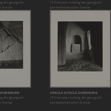
15 Kilometer entlang der georgisch-
ng der georgisch-
aserbaidschanischen Grenze
n Grenze
-DORNBURG
URSULA SCHULZ-DORNBURG
ng der georgisch-
15 Kilometer entlang der georgisch-
n Grenze
aserbaidschanischen Grenze