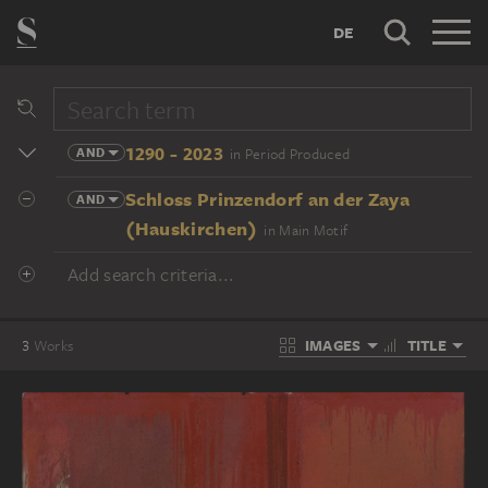
DE
1290 - 2023
AND
in Period Produced
Schloss Prinzendorf an der Zaya
AND
(Hauskirchen)
in Main Motif
Add search criteria...
IMAGES
TITLE
3
Works