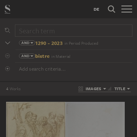
DE
1290 - 2023
AND
in Period Produced
bistre
AND
in Material
Add search criteria...
IMAGES
TITLE
4
Works