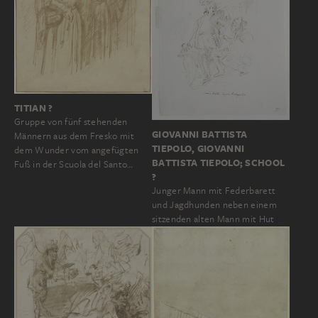
TITIAN ?
Gruppe von fünf stehenden
GIOVANNI BATTISTA
Männern aus dem Fresko mit
TIEPOLO, GIOVANNI
dem Wunder vom angefügten
BATTISTA TIEPOLO; SCHOOL
Fuß in der Scuola del Santo…
?
Junger Mann mit Federbarett
und Jagdhunden neben einem
sitzenden alten Mann mit Hut