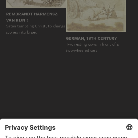
REMBRANDT HARMENSZ.
VAN RIJN ?
Satan tempting Christ, to change
stones into braed
GERMAN, 18TH CENTURY
Two resting cows in front of a
two-wheeled cart