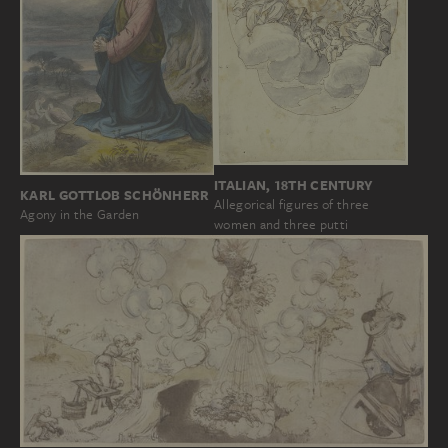
ITALIAN, 18TH CENTURY
KARL GOTTLOB SCHÖNHERR
Allegorical figures of three
Agony in the Garden
women and three putti