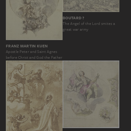
BOUTARD ?
The Angel of the Lord smites a
great war army
FRANZ MARTIN KUEN
Apostle Peter and Saint Agnes
before Christ and God the Father