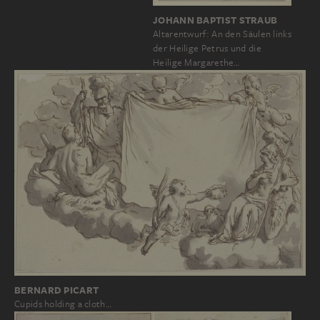
JOHANN BAPTIST STRAUB
Altarentwurf: An den Säulen links
der Heilige Petrus und die
Heilige Margarethe…
BERNARD PICART
Cupids holding a cloth…