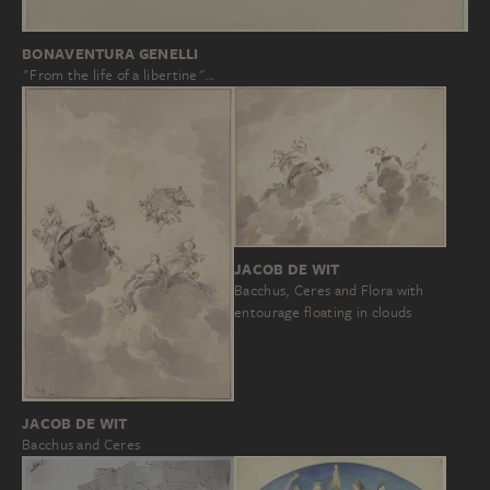
BONAVENTURA GENELLI
"From the life of a libertine"…
JACOB DE WIT
Bacchus, Ceres and Flora with
entourage floating in clouds
JACOB DE WIT
Bacchus and Ceres