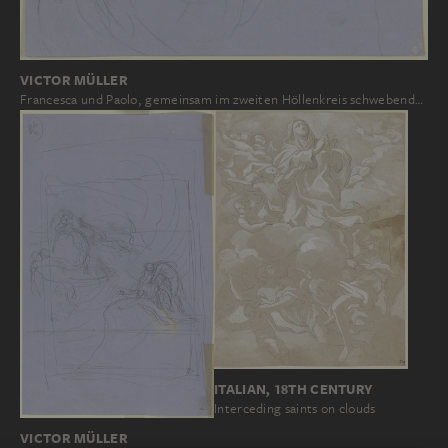
VICTOR MÜLLER
Francesca und Paolo, gemeinsam im zweiten Höllenkreis schwebend…
ITALIAN, 18TH CENTURY
Interceding saints on clouds
VICTOR MÜLLER