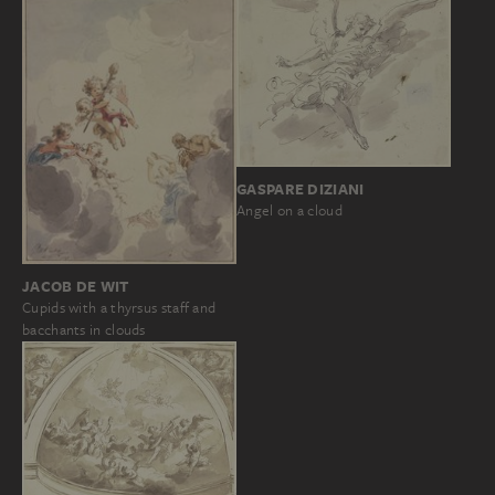
GASPARE DIZIANI
Angel on a cloud
JACOB DE WIT
Cupids with a thyrsus staff and
bacchants in clouds