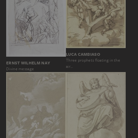
LUCA CAMBIASO
Three prophets floating in the
ERNST WILHELM NAY
air…
Divine message