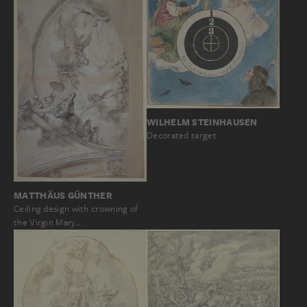
WILHELM STEINHAUSEN
Decorated target
MATTHÄUS GÜNTHER
Ceiling design with crowning of
the Virgin Mary…