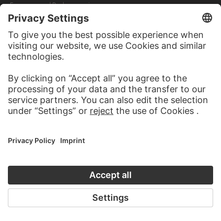
Francesca und Paolo, gemeinsam
im zweiten Höllenkreis
schwebend…
JOHANN BAPTIST SCHOLL
JOHANN BAPTIST SCHOLL
THE YOUNGER
THE YOUNGER
Geigender Genius auf einer
Genius playing the violin on a
Wolke…
cloud…