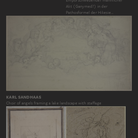
Emporschwebender männlicher
Akt (Ganymed?) in der
Pathosformel der Hikesie…
KARL SANDHAAS
Choir of angels framing a lake landscape with staffage