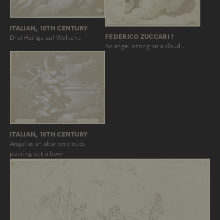
ITALIAN, 18TH CENTURY
FEDERICO ZUCCARI ?
Drei Heilige auf Wolken…
An angel sitting on a cloud…
ITALIAN, 18TH CENTURY
Angel at an altar on clouds
pouring out a bowl