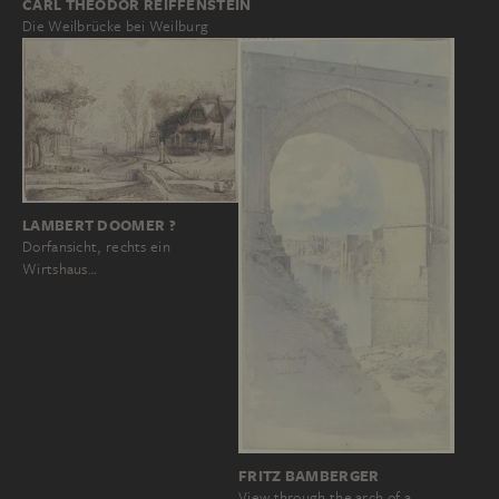
CARL THEODOR REIFFENSTEIN
Die Weilbrücke bei Weilburg
LAMBERT DOOMER ?
Dorfansicht, rechts ein
Wirtshaus…
FRITZ BAMBERGER
View through the arch of a