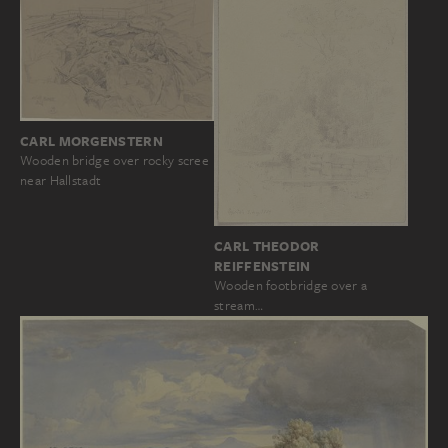
CARL MORGENSTERN
Wooden bridge over rocky scree
near Hallstadt
CARL THEODOR
REIFFENSTEIN
Wooden footbridge over a
stream…