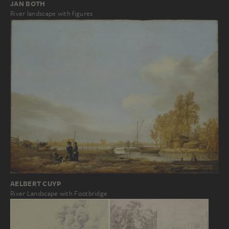
JAN BOTH
River landscape with figures
AELBERT CUYP
River Landscape with Footbridge