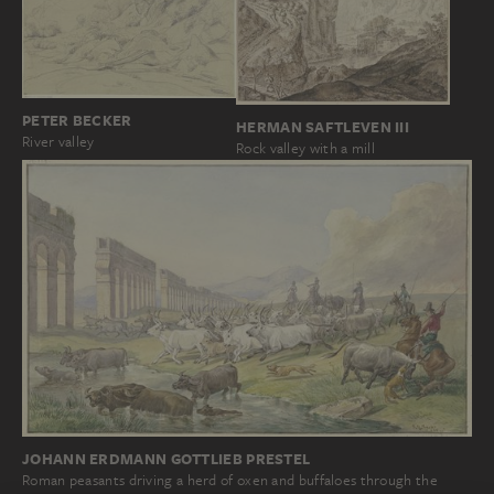
PETER BECKER
HERMAN SAFTLEVEN III
River valley
Rock valley with a mill
JOHANN ERDMANN GOTTLIEB PRESTEL
Roman peasants driving a herd of oxen and buffaloes through the