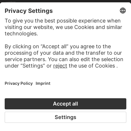
water
JAN DE BEIJER
Ruin of the Vinzentius Chapel and
a lock near Emmerich