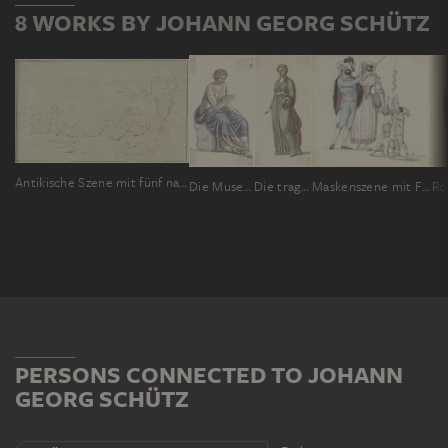
8 WORKS BY JOHANN GEORG SCHÜTZ
Antikische Szene mit fünf nackten Gestalten, links eine Kauernde, sich abwendende Frau, daneben ein ein Kniender und, rechts ein Mann und zwei einander umarmende Frauen, im Vordergrund ein liegendes Schaf
Die Muse der Geschichte: Sitzende Frau mit einem Buch in der Linken (zu Goethes Römischem Karneval)
Die tragische Muse: Stehende Frau, eine Maske in der Linken (zu Goethes Römischem Karneval)
Maskenszene mit Fischer und Frascatanerin: Ein maskiertes Paar, der Mann mit einer Angel, an der Würstchen hängen, nach denen drei Knaben greifen
PERSONS CONNECTED TO JOHANN
GEORG SCHÜTZ