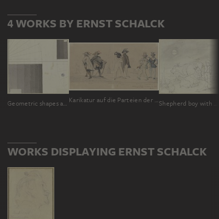
4 WORKS BY ERNST SCHALCK
Karikatur auf die Parteien der Roten, die Klein- und die Groß-Deutschen, repräsentiert durch die Abgeordneten zum Frankfurter Parlament 1848 Dr. Jucho, von Rabenau, Giskra und Schmerling
Geometric shapes and shading
Shepherd boy with two goats
WORKS DISPLAYING ERNST SCHALCK