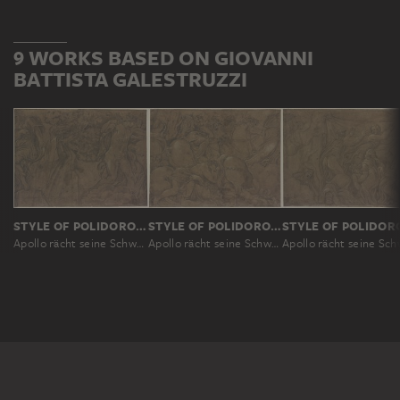
9 WORKS BASED ON GIOVANNI
BATTISTA GALESTRUZZI
STYLE OF POLIDORO DA CARAVAGGIO, NACH POLIDORO DA CARAVAGGIO, NACH GIOVANNI BATTISTA GALESTRUZZI ?
STYLE OF POLIDORO DA CARAVAGGIO, NACH POLIDORO DA CARAVAGGIO, NACH GIOVANNI BATTISTA GALESTRUZZI ?
Apollo rächt seine Schwester Diana und tötet die Töchter der Niobe, aus dem verlorenen Niobidenfries an der Fassade des Palazzo Milesi in Rom
Apollo rächt seine Schwester Diana und tötet die Töchter der Niobe, aus dem verlorenen Niobidenfries an der Fassade des Palazzo Milesi in Rom