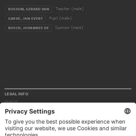
Teacher (male)
ROSSUM, GERARD VAN
Pupil (male)
GRAVE, JAN EVERT
Sponsor (male)
BOSCH, JOHANNES DE
LEGAL INFO
Imprint
Privacy
Copyright © 2026 Städel Museum
All rights reserved.