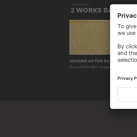
2 WORKS BASED ON
JOHANN ANTON RAMBOUX, NACH GIOVANNI D'ASCIANO, NACH BARNA DA SIENA
Die schlafenden Jünger am Ölberg, nach einer Wandmalerei (?) in San Gimignano