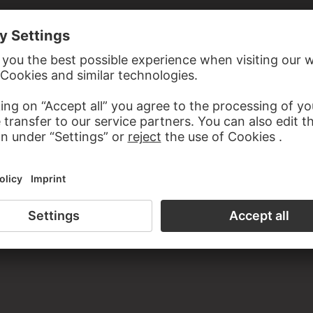
 BARNA DA SIENA
JOHANN ANTON RAMBOUX, NACH UGOLINO DA SIENA, NACH BARNA DA SIENA, NACH GUIDO DI CENNI
Klara von Assisi, Erzengel Michael und Maria mit dem Jesuskind, nach verschiedenen Wandmalereien (?)