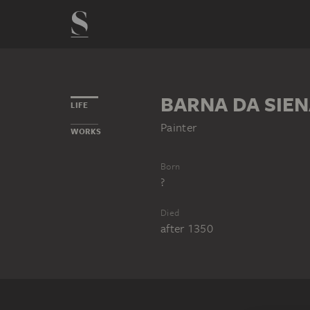
BARNA DA SIE
LIFE
Painter
WORKS
Born
?
Died
after 1350