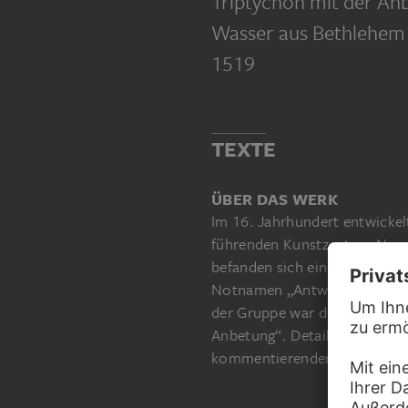
Triptychon mit der Anb
Wasser aus Bethlehem 
1519
MEISTER DER VON GROOTESCHEN ANBETUNG
Die Anbetung der Heiligen Drei Könige
MEISTER DER VON GROOTESCHEN ANBETUNG
MEISTER DER VON GROOTESCHEN ANBETUNG
David empfängt das Wasser aus Bethlehem
Die Königin von Saba vor König Salomo
TEXTE
ÜBER DAS WERK
Im 16. Jahrhundert entwicke
führenden Kunstzentren Nord
befanden sich eine Reihe von
Notnamen „Antwerpener Manie
der Gruppe war der nach die
Anbetung“. Detailreich ist hi
kommentierenden alttestame