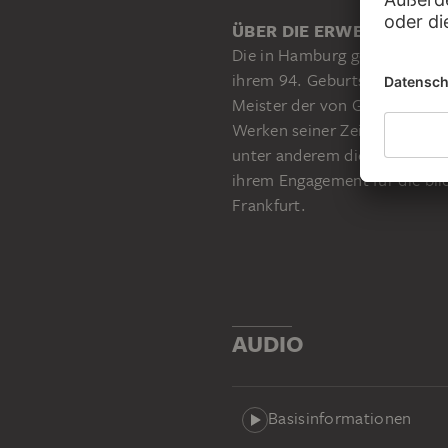
ÜBER DIE ERWERBUNG
Die in Hamburg geborene Wah
ihrem 94. Geburtstag ein gr
Meister der von Grooteschen
Werken seiner Zeit zählt. Ber
unter anderem die Graphisc
ihrem Engagement für die bild
Frankfurt.
AUDIO
Basisinformationen