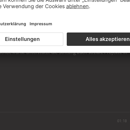
lfrankfurterin Dagmar Westberg machte dem Städel zu
oßes Geschenk. Sie stiftete dem Museum den Altar vom
 Anbetung, der zu den bedeutendsten niederländischen
eits seit 2000 unterstützt die Dagmar-Westberg-Stiftung
he Sammlung des Städel Museums durch Neuankäufe. Neben
ende Kunst unterstützt die Stiftung auch soziale Projekte in
01:18