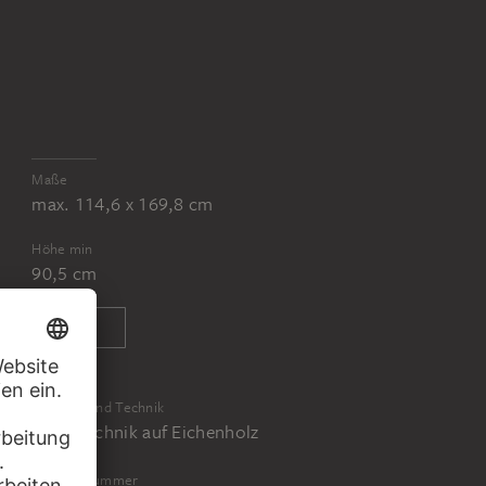
Maße
max. 114,6 x 169,8 cm
Höhe min
90,5 cm
Material und Technik
Mischtechnik auf Eichenholz
Inventarnummer