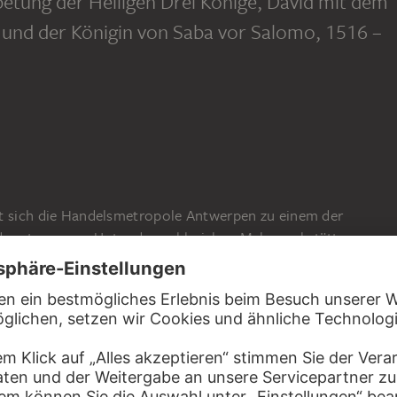
etung der Heiligen Drei Könige, David mit dem
und der Königin von Saba vor Salomo
, 1516 –
lt sich die Handelsmetropole Antwerpen zu einem der
westeuropas. Unter den zahlreichen Malerwerkstätten
 eng miteinander kooperierender Ateliers, die unter dem
risten“ zusammengefasst werden. Ein führendes Mitglied
sem Werk benannte „Meister der von Grooteschen
er die Königsanbetung geschildert, begleitet von zwei
ntlichen Szenen.