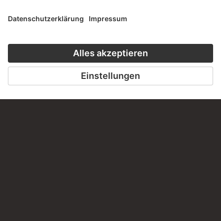
PERMALINK
staedelmuseum.de/go/ds/3673z
LETZTE AKTUALISIERUNG
14.07.2026
RECHTLICHES
Impressum
Datenschutz