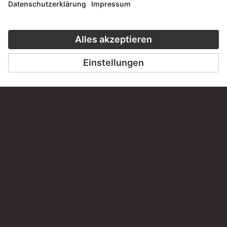
PODCAST
KUNSTGESCHICHT
HÖRERLEBNIS
DER STÄDEL
ZUR MODE
ZUM PODCAST
ZUM ONLINEK
KONTAKT