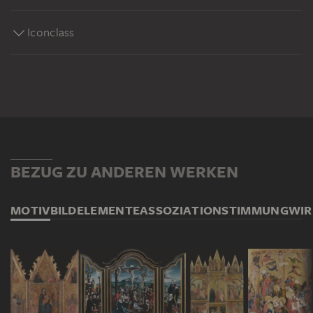
Iconclass
BEZUG ZU ANDEREN WERKEN
MOTIV
BILDELEMENTE
ASSOZIATION
STIMMUNG
WI