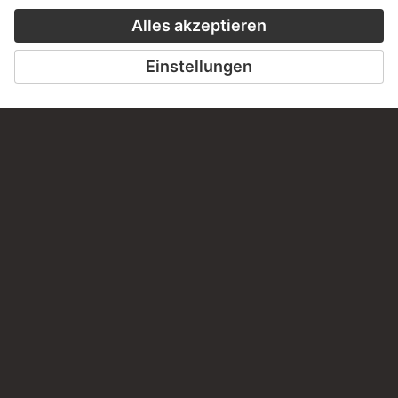
PERMALINK
staedelmuseum.de/go/ds/1005
LETZTE AKTUALISIERUNG
14.07.2026
RECHTLICHES
Impressum
Datenschutz
Copyright © 2026 Städel Museum