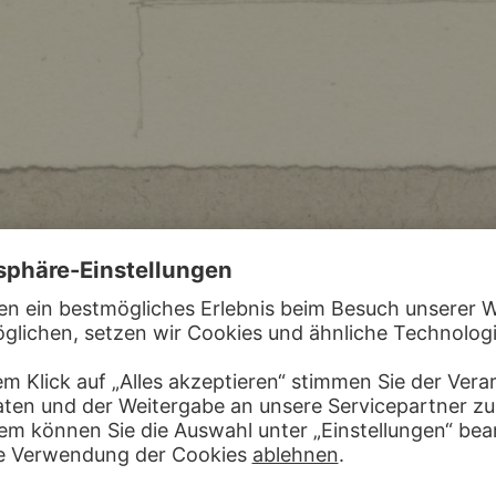
 REIFFENSTEIN
n Esslingen
, 12. August 1868