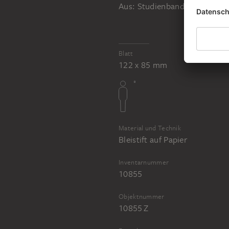
Aus: Studienband 28, Seite 1
Blatt
122 x 85 mm
Material und Technik
Bleistift auf Papier
Inventarnummer
10855
Objektnummer
10855 Z