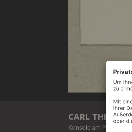
CARL THEODOR
Konsole am Pfarrhaus i