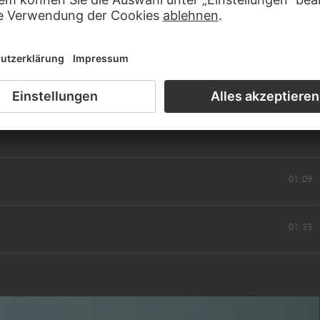
s von Hirsch 1933 nach Basel emigrierte. Dem Städel blieb er
weiz eng verbunden.
01:09
01:33