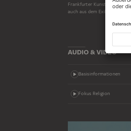
Frankfurter Kunstfreunde, bi
auch aus dem Exil in der Sch
AUDIO & VIDEO
Basisinformationen
Fokus Religion