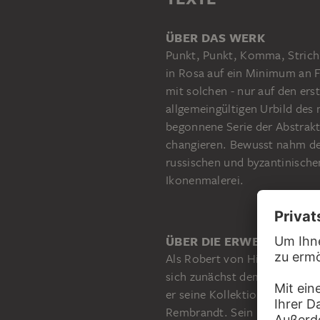
ÜBER DAS WERK
Punkt, Punkt, Komma, Strich
in Rosa auf ein Minimum an F
mit solchen - nur auf den er
allgemeingültigen Urbild des
begonnene Serie der Abstrakt
changieren. Bewusst nahm der 
russischen und byzantinische
Ikonenmalerei.
ÜBER DIE ERWERBUNG
Als Robert von Hirsch (1883
sich zunächst dem Impressio
er seine Kollektion mit altme
Rembrandt. Sein Haus in der 