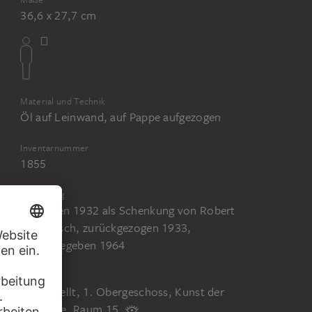
36,6 x 27,7 cm
Material und Technik
Öl auf Leinwand, auf Pappe aufgezogen
Inventarnummer
1855
Erwerbung
Erworben 1932 als Schenkung von Robert
von Hirsch, zurückgezogen 1933,
zurückgegeben 1964
Status
Ausgestellt, 1. Obergeschoss, Kunst der
Moderne, Raum 15