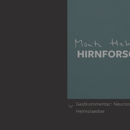
Gastkommentar: Neuronal
Helmstaedter
Was sieht ein Hirnforscher i