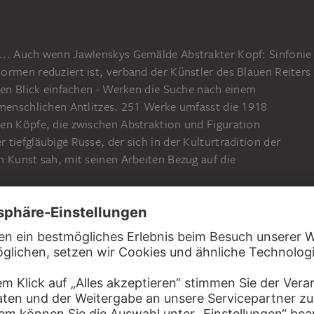
... Auch wenn Jawlenskys Gemälde Abstrakter Kopf: Sinfonie
ormen reduziert ist, verband der Künstler des Blauen Reiters
sten Blick einfachen - Werken die Suche nach einem
 menschlichen Antlitzes. 251 Werke umfasst die 1918
en Köpfe, die zwischen Abstraktion und Figuration
tiefgläubige Russe, der sich in der Kulturtradition der
n Kunst sah, mit seinen Arbeiten Bezug auf die
-1977) mit 24 Jahren anfing, Kunst zu sammeln, wandte er
nismus und der Moderne zu. In den 1920er-Jahren erweiterte
isterlichen Werken, so von Dürer, Raffael, Rubens und
Bockenheimer Landstraße war ein beliebter Treffpunkt der