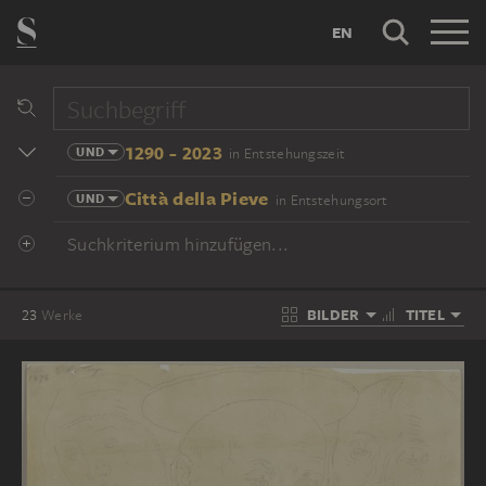
EN
1290 - 2023
UND
in Entstehungszeit
Città della Pieve
UND
in Entstehungsort
Suchkriterium hinzufügen...
BILDER
TITEL
23
Werke