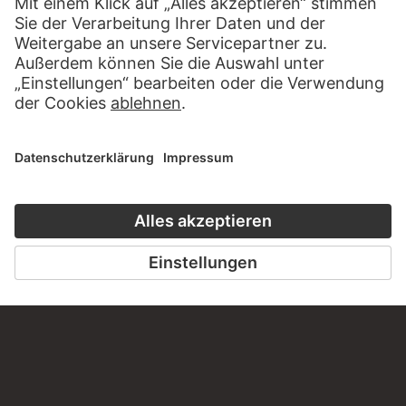
KONTAKT
Haben Sie Anregungen, Fragen oder Informationen zu
diesem Werk?
SCHREIBEN SIE UNS
PERMALINK
staedelmuseum.de/go/ds/bib2472ii126e
LETZTE AKTUALISIERUNG