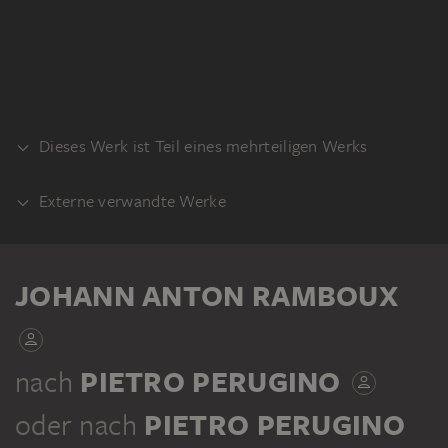
Dieses Werk ist Teil eines mehrteiligen Werks
Externe verwandte Werke
KLEBEBAND
VORLAGE
Pietro Perugino: Taufe Jesu Christi, 1497-
JOHANN ANTON RAMBOUX
1507, Fresko. S. Annunziata, Kapelle der
Nunziatella, Foligno
JOHANN ANTON RAMBOUX
Pietro Perugino: Taufe Jesu Christi, Holz.
nach
PIETRO PERUGINO
Sammlung von Umrissen und Durchzeichnungen, Band 9
Dom, Citta della Pieve
oder
nach
PIETRO PERUGINO