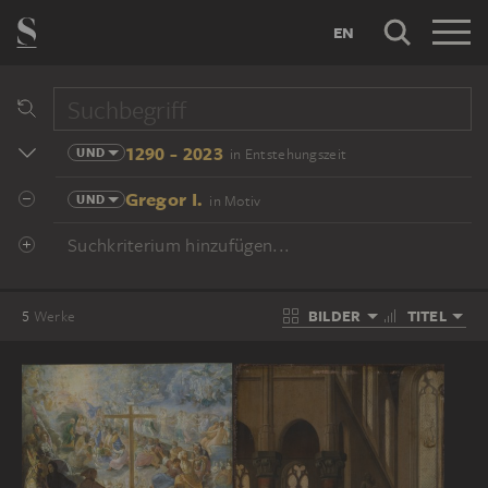
EN
1290 - 2023
UND
in Entstehungszeit
Gregor I.
UND
in Motiv
Suchkriterium hinzufügen...
BILDER
TITEL
5
Werke