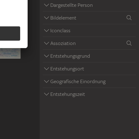
Dargestellte Person
Bildelement
Iconclass
Assoziation
Entstehungsgrund
Entstehungsort
Geografische Einordnung
Entstehungszeit