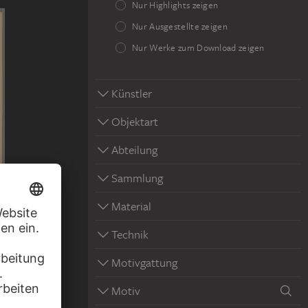
Nur Highlights zeigen
Nur Ausgestellte zeigen
Nur Werke zum Download zeigen
Künstler
Objektart
Abteilung
Sammlung
Material
Technik
Santa Maria
Motivgattung
…
Motiv