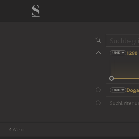
1290 
UND
14 Jhd
Doga
UND
Suchkriteriu
6
Werke