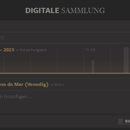
DIGITALE
SAMMLUNG
- 2023
in Entstehungszeit
16 Jhd
18 Jhd
na da Mar (Venedig)
in Motiv
m hinzufügen...
BI