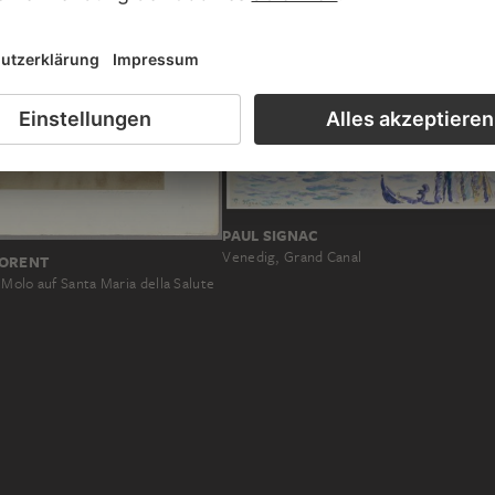
PAUL SIGNAC
Venedig, Grand Canal
LORENT
Molo auf Santa Maria della Salute