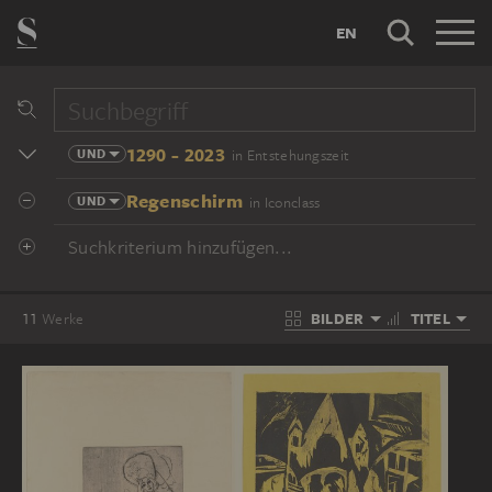
EN
1290 - 2023
UND
in Entstehungszeit
Regenschirm
UND
in Iconclass
Suchkriterium hinzufügen...
BILDER
TITEL
11
Werke