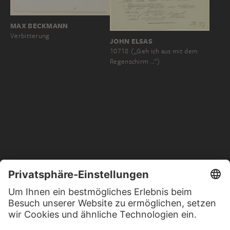
MAX BECKMANN
Verbitterung
JOHN ELSAS
10718 („Geh ich aus mit dem
Regenschirm …“)