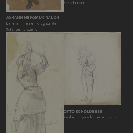
Schafherden
JOHANN NEPOMUK RAUCH
Italienerin, einen Krug auf den
Schultern tragend
OTTO SCHOLDERER
Knabe mit geschultertem Korb…