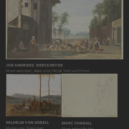
JOB ANDRIESZ. BERCKHEYDE
Minervatempel, dabei eine Herde Vieh und Hirten
WILHELM VON KOBELL
MARC CHAGALL
Morgen am Tegernsee
Mose zerbricht die