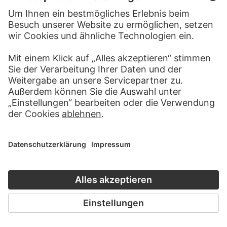
DELLA PORTA BARTOLOMEO
Weibliche Figur (Caritas?,
Allegorie der Fruchtbarkeit?…
LUDWIG RICHTER
Zug italienischer Landleute, eine Frau mit zwei Kindern auf einem
Esel reitend…