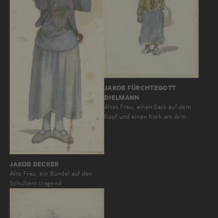
JAKOB FÜRCHTEGOTT
DIELMANN
Altes Frau, einen Sack auf dem
Kopf und einen Korb am Arm…
JAKOB BECKER
Alte Frau, ein Bündel auf den
Schultern tragend