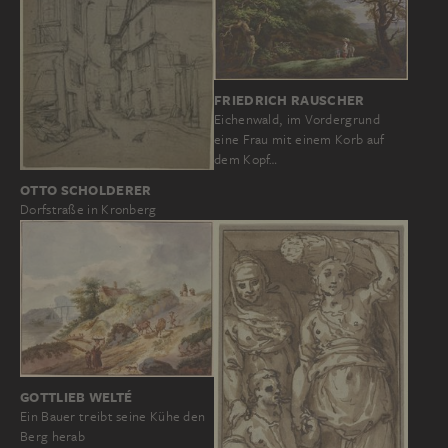
FRIEDRICH RAUSCHER
Eichenwald, im Vordergrund
eine Frau mit einem Korb auf
dem Kopf…
OTTO SCHOLDERER
Dorfstraße in Kronberg
GOTTLIEB WELTÉ
Ein Bauer treibt seine Kühe den
Berg herab