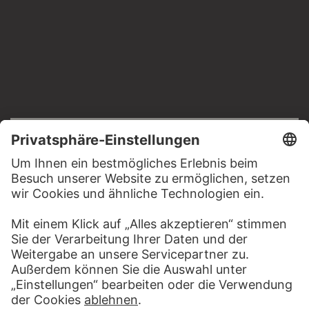
RECHTLICHES
Impressum
Datenschutz
Copyright © 2026 Städel Museum
All rights reserved.
DIGITALE SAMMLUNG
Startseite
Werke
Künstler
Alben