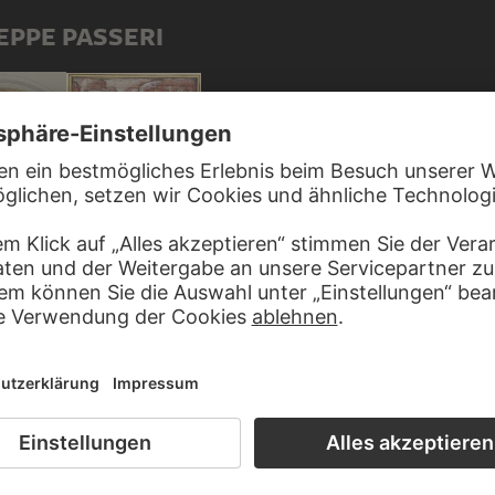
EPPE PASSERI
Zwei Heilige, der heilige Andreas und ein Ritterheiliger, von einem Engel als Märtyrer gekrönt
Eine Gruppe schwebender Putten
T GIUSEPPE PASSERI IN VERBINDUNG