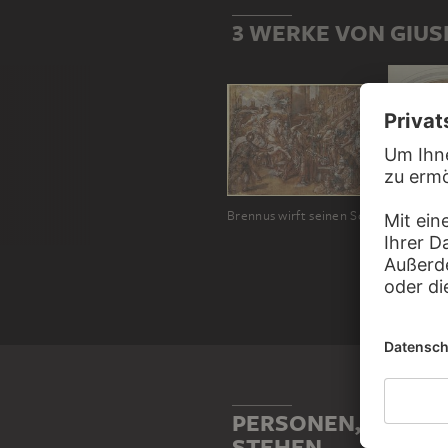
3 WERKE VON GIUS
Brennus wirft seinen Schwert in die Waage
PERSONEN, DIE MI
STEHEN