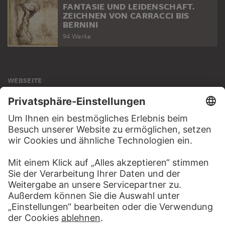
FANTASIE UND LEIDENSCHAFT.
ZEICHNEN VON CARRACCI BIS
BERNINI
94 Werke
WEBSEITE
BESUCHEN SIE DAS
STÄDEL MUSEUM
ZUR WEBSEITE