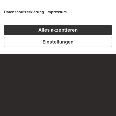
KONTAKT
Haben Sie Anregungen, Fragen oder Informationen zu
diesem Werk?
SCHREIBEN SIE UNS
PERMALINK
staedelmuseum.de/go/ds/4274z